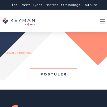
Lille
Paris
Lyon
Nantes
Strasbourg
Toulouse
Accueil
/
Annonces
/
POSTULER