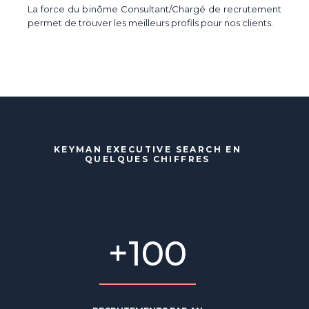
La force du binôme Consultant/Chargé de recrutement
permet de trouver les meilleurs profils pour nos clients.
KEYMAN EXECUTIVE SEARCH EN
QUELQUES CHIFFRES
Enfin, pour vous prouver notre
performance, voici les résultats de nos
actions
+
100