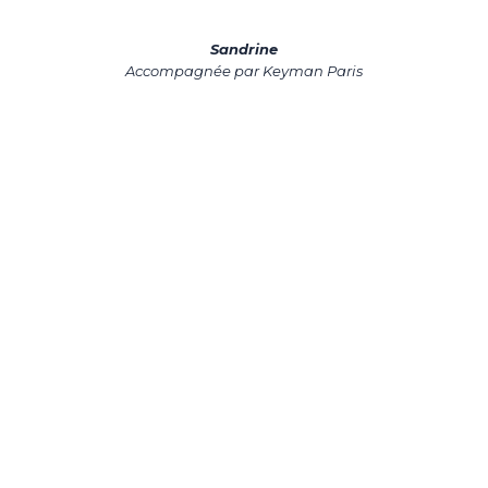
bi
Sandrine
El
Accompagnée par Keyman Paris
é