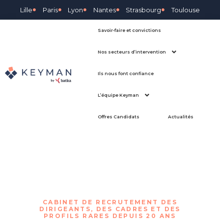
Lille
Paris
Lyon
Nantes
Strasbourg
Toulouse
Savoir-faire et convictions
Nos secteurs d’intervention
Ils nous font confiance
L’équipe Keyman
Offres Candidats
Actualités
Keyman Executive Search
CABINET DE RECRUTEMENT DES
DIRIGEANTS, DES CADRES ET DES
PROFILS RARES DEPUIS 20 ANS