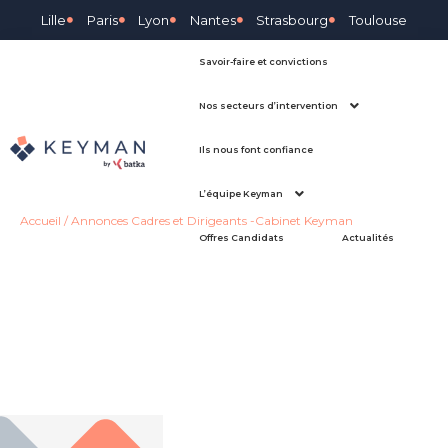
Lille
Paris
Lyon
Nantes
Strasbourg
Toulouse
Savoir-faire et convictions
Nos secteurs d’intervention
Ils nous font confiance
L’équipe Keyman
Accueil
/
Annonces Cadres et Dirigeants -Cabinet Keyman
Offres Candidats
Actualités