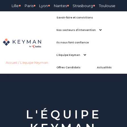
Lille
Paris
Lyon
Nantes
Strasbourg
Toulouse
Savoir-faire et convictions
Nos secteurs d’intervention
Ils nous font confiance
L’équipe Keyman
Accueil
/
L’équipe Keyman
Offres Candidats
Actualités
L'ÉQUIPE