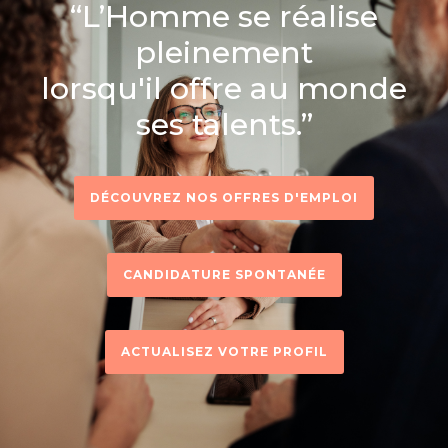
“L’Homme se réalise
pleinement
lorsqu'il offre au monde
ses talents.”
DÉCOUVREZ NOS OFFRES D'EMPLOI
CANDIDATURE SPONTANÉE
ACTUALISEZ VOTRE PROFIL