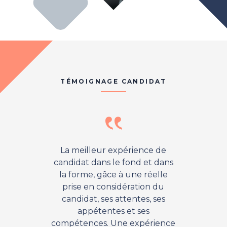
TÉMOIGNAGE CANDIDAT
La meilleur expérience de
L’expér
candidat dans le fond et dans
fut un
la forme, gâce à une réelle
du déb
prise en considération du
conta
candidat, ses attentes, ses
suivi d
appétentes et ses
Et au
compétences. Une expérience
dure, c