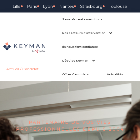
Lille
Paris
Lyon
Nantes
Strasbourg
Toulouse
Savoir-faire et convictions
Nos secteurs d’intervention
Ils nous font confiance
L’équipe Keyman
Accueil
/
Candidat
Offres Candidats
Actualités
PARTENAIRE DE VOS VIES
PROFESSIONNELLES DEPUIS 2004