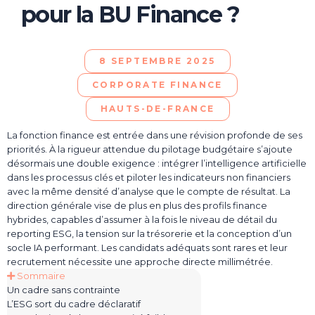
pour la BU Finance ?
8 SEPTEMBRE 2025
CORPORATE FINANCE
HAUTS-DE-FRANCE
La fonction finance est entrée dans un
e révision profonde
de
se
s
priorités
.
À la rigueur attendue du pilotage budgétaire s’ajoute
désormais une double exigence : intégrer l’intelligence artificielle
dans les processus clés et piloter les indicateurs non financiers
avec la même densité d’analyse que le compte de résultat.
La
direction générale
vise de plus en plus des
profil
s
finance
hybride
s
, capable
s
d’assumer à la fois l
e niveau de détail
du
reporting
ESG, la tension sur la trésorerie
et la conception d’un
socle IA
performant
.
Les candidats adéquats sont rares et leur
recrutement nécessite une approche direc
te millimétrée.
Sommaire
Un cadre sans contrainte
L’ESG sort du cadre déclaratif