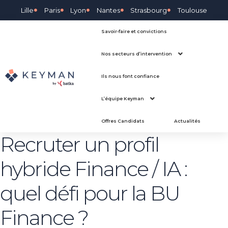
Lille
Paris
Lyon
Nantes
Strasbourg
Toulouse
Savoir-faire et convictions
Nos secteurs d’intervention
Ils nous font confiance
L’équipe Keyman
Offres Candidats
Actualités
Recruter un profil
hybride Finance / IA :
quel défi pour la BU
Finance ?