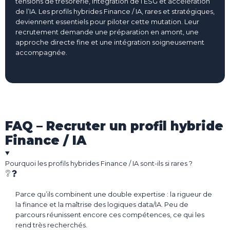
tensions de trésorerie, intégration de l’ESG et accélération
de l’IA. Les profils hybrides Finance / IA, rares et stratégiques,
deviennent essentiels pour piloter cette mutation. Leur
recrutement demande une préparation en amont, une
approche directe fine et une intégration soigneusement
accompagnée.
FAQ – Recruter un profil hybride
Finance / IA
Pourquoi les profils hybrides Finance / IA sont-ils si rares ?
Parce qu’ils combinent une double expertise : la rigueur de
la finance et la maîtrise des logiques data/IA. Peu de
parcours réunissent encore ces compétences, ce qui les
rend très recherchés.