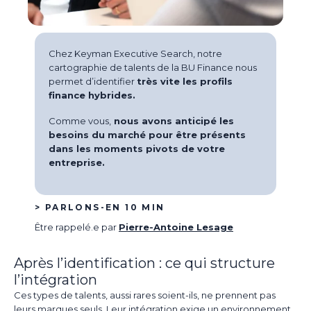
Chez Keyman
Executive
Search
, notre
cartographie de talents de la BU Finance nous
permet d’identifier
très vite les profils
finance
h
ybride
s
.
Comme vous,
nous avons
anticip
é
les
besoins du marché pour être présents
dans les moments pivots de votre
entreprise.
> PARLONS-EN 10 MIN
Être rappelé.e par
Pierre-Antoine Lesage
Après l’identification : ce qui structure
l’intégration
Ces types de talents, aussi rares soient-ils, ne prennent pas
leurs marques seuls. Leur intégration exige un environnement