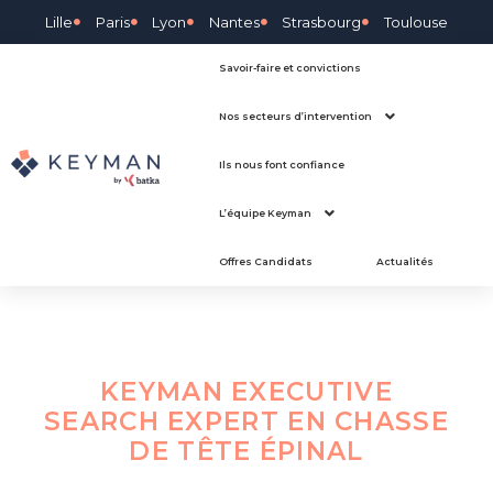
Lille
Paris
Lyon
Nantes
Strasbourg
Toulouse
Savoir-faire et convictions
Nos secteurs d’intervention
Ils nous font confiance
L’équipe Keyman
Offres Candidats
Actualités
KEYMAN EXECUTIVE
SEARCH EXPERT EN CHASSE
DE TÊTE
ÉPINAL