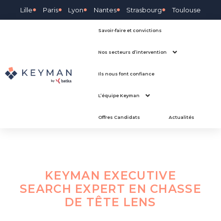
Lille
Paris
Lyon
Nantes
Strasbourg
Toulouse
Savoir-faire et convictions
Nos secteurs d’intervention
Ils nous font confiance
L’équipe Keyman
Offres Candidats
Actualités
KEYMAN EXECUTIVE
SEARCH EXPERT EN CHASSE
DE TÊTE
LENS