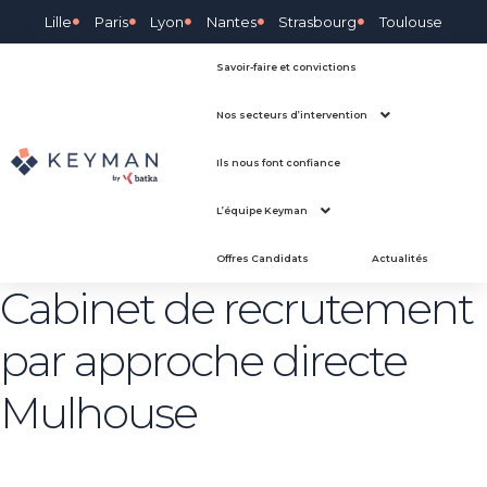
Lille
Paris
Lyon
Nantes
Strasbourg
Toulouse
Savoir-faire et convictions
Nos secteurs d’intervention
Ils nous font confiance
L’équipe Keyman
Offres Candidats
Actualités
Cabinet de recrutement
par approche directe
Mulhouse