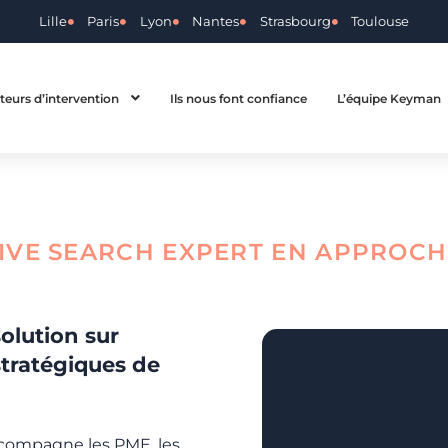
Lille
Paris
Lyon
Nantes
Strasbourg
Toulouse
teurs d’intervention
Ils nous font confiance
L’équipe Keyman
IVE SEARCH EXPERT EN APPROCH
olution sur
tratégiques de
compagne les PME, les