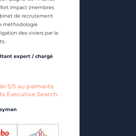
à fort impact (membres
cabinet de recrutement
ne méthodologie
gation des viviers par la
ts.
tant expert / chargé
e 5/5 au palmarès
s Executive Search.​
Keyman