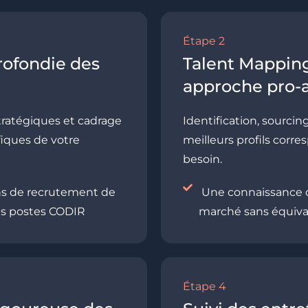
Étape 2
rofondie des
Talent Mapping
approche pro-a
tratégiques et cadrage
Identification, sourci
fiques de votre
meilleurs profils corr
besoin.
ns de recrutement de
Une connaissance q
s postes CODIR
marché sans équiv
Étape 4