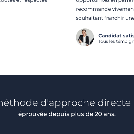
coutés et respectés
opportunités en parfai
recommande vivement c
souhaitant franchir un
Candidat satis
Tous les témoig
éthode d'approche directe
éprouvée depuis plus de 20 ans.