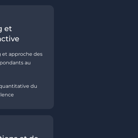
 et
ctive
ng et approche des
espondants au
uantitative du
alence