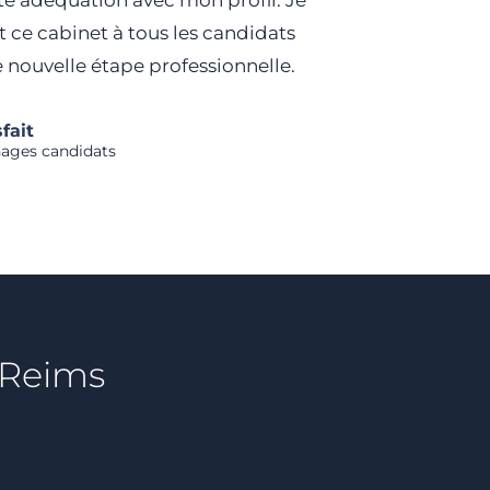
te adéquation avec mon profil. Je
e cabinet à tous les candidats
e nouvelle étape professionnelle.
fait
nages candidats
Reims