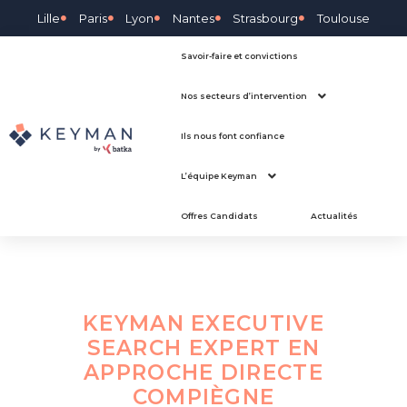
Lille
Paris
Lyon
Nantes
Strasbourg
Toulouse
Savoir-faire et convictions
Nos secteurs d’intervention
Ils nous font confiance
L’équipe Keyman
Offres Candidats
Actualités
KEYMAN EXECUTIVE
SEARCH EXPERT EN
APPROCHE DIRECTE
COMPIÈGNE