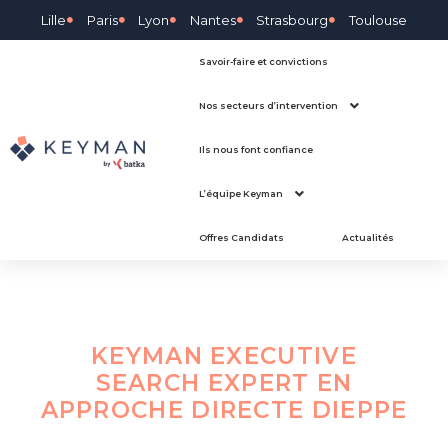
Lille
Paris
Lyon
Nantes
Strasbourg
Toulouse
Savoir-faire et convictions
Nos secteurs d’intervention
Ils nous font confiance
L’équipe Keyman
Offres Candidats
Actualités
KEYMAN EXECUTIVE
SEARCH EXPERT EN
APPROCHE DIRECTE
DIEPPE