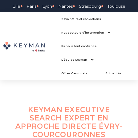
Lille
Paris
Lyon
Nantes
Strasbourg
Toulouse
Savoir-faire et convictions
Nos secteurs d’intervention
Ils nous font confiance
L’équipe Keyman
Offres Candidats
Actualités
KEYMAN EXECUTIVE
SEARCH EXPERT EN
APPROCHE DIRECTE
ÉVRY-
COURCOURONNES