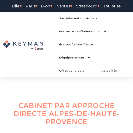
Lille
Paris
Lyon
Nantes
Strasbourg
Toulouse
Savoir-faire et convictions
Nos secteurs d’intervention
Ils nous font confiance
L’équipe Keyman
Offres Candidats
Actualités
CABINET PAR APPROCHE
DIRECTE
ALPES-DE-HAUTE-
PROVENCE