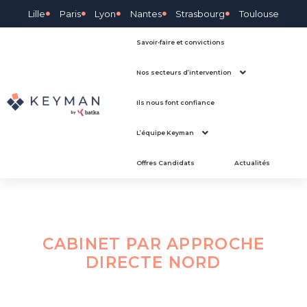
Lille
Paris
Lyon
Nantes
Strasbourg
Toulouse
Savoir-faire et convictions
Nos secteurs d’intervention
Ils nous font confiance
L’équipe Keyman
Offres Candidats
Actualités
CABINET PAR APPROCHE
DIRECTE
NORD