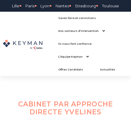
Lille
Paris
Lyon
Nantes
Strasbourg
Toulouse
Savoir-faire et convictions
Nos secteurs d’intervention
Ils nous font confiance
L’équipe Keyman
Offres Candidats
Actualités
CABINET PAR APPROCHE
DIRECTE
YVELINES