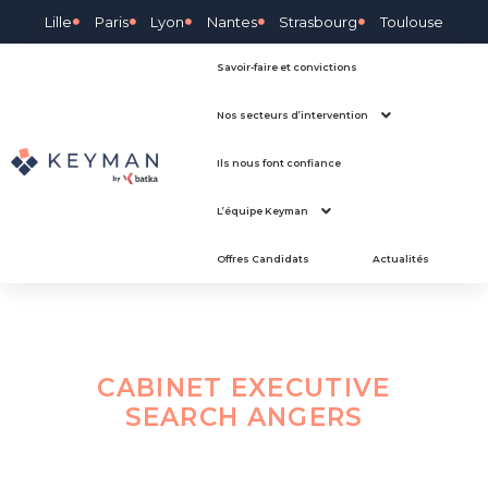
Lille
Paris
Lyon
Nantes
Strasbourg
Toulouse
Savoir-faire et convictions
Nos secteurs d’intervention
Ils nous font confiance
L’équipe Keyman
Offres Candidats
Actualités
CABINET EXECUTIVE
SEARCH
ANGERS