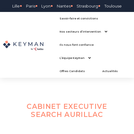
Lille
Paris
Lyon
Nantes
Strasbourg
Toulouse
Savoir-faire et convictions
Nos secteurs d’intervention
Ils nous font confiance
L’équipe Keyman
Offres Candidats
Actualités
CABINET EXECUTIVE
SEARCH
AURILLAC