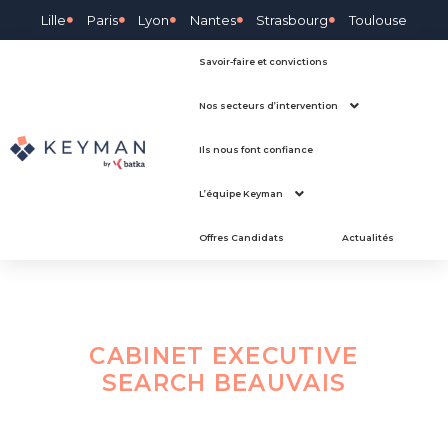
Lille
Paris
Lyon
Nantes
Strasbourg
Toulouse
Savoir-faire et convictions
Nos secteurs d’intervention
Ils nous font confiance
L’équipe Keyman
Offres Candidats
Actualités
CABINET EXECUTIVE
SEARCH
BEAUVAIS