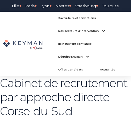
Lille
Paris
Lyon
Nantes
Strasbourg
Toulouse
Savoir-faire et convictions
Nos secteurs d’intervention
Ils nous font confiance
L’équipe Keyman
Offres Candidats
Actualités
Cabinet de recrutement
par approche directe
Corse-du-Sud