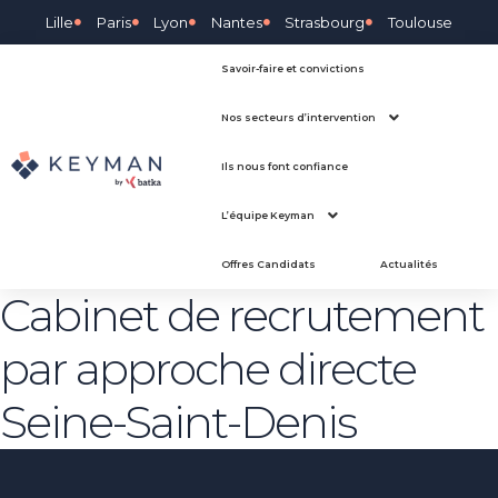
Lille
Paris
Lyon
Nantes
Strasbourg
Toulouse
Savoir-faire et convictions
Nos secteurs d’intervention
Ils nous font confiance
L’équipe Keyman
Offres Candidats
Actualités
Cabinet de recrutement
par approche directe
Seine-Saint-Denis