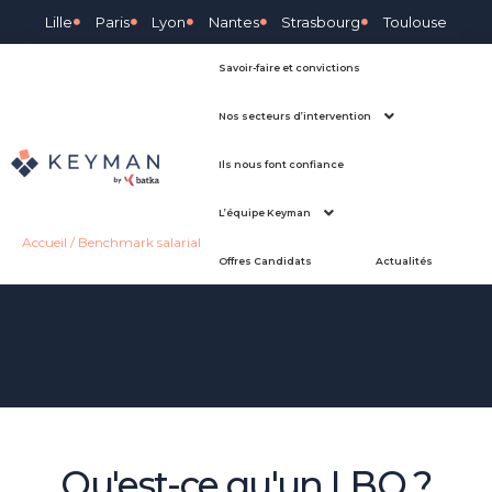
Lille
Paris
Lyon
Nantes
Strasbourg
Toulouse
Savoir-faire et convictions
Nos secteurs d’intervention
Ils nous font confiance
L’équipe Keyman
Accueil
/
Benchmark salarial
Offres Candidats
Actualités
Qu'est-ce qu'un LBO ?