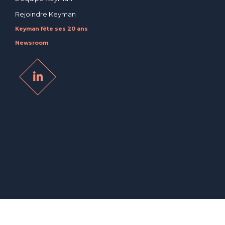
Rejoindre Keyman
Keyman fête ses 20 ans
Newsroom
© 2026 Keyman – Executive Search –
Politique de confidentialité et