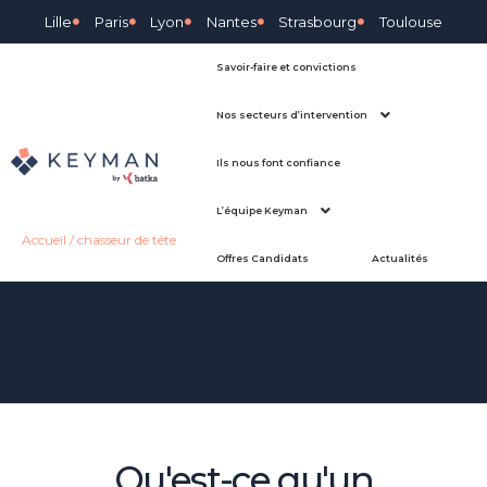
Lille
Paris
Lyon
Nantes
Strasbourg
Toulouse
Savoir-faire et convictions
Nos secteurs d’intervention
Ils nous font confiance
L’équipe Keyman
Accueil
/
chasseur de tête
Offres Candidats
Actualités
Qu'est-ce qu'un