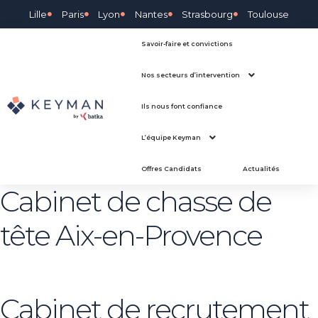
Lille
Paris
Lyon
Nantes
Strasbourg
Toulouse
Savoir-faire et convictions
Nos secteurs d’intervention
Ils nous font confiance
L’équipe Keyman
Offres Candidats
Actualités
Cabinet de chasse de
tête Aix-en-Provence
Cabinet de recrutement