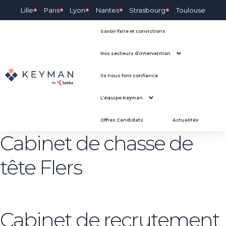
Lille
Paris
Lyon
Nantes
Strasbourg
Toulouse
Savoir-faire et convictions
Nos secteurs d’intervention
Ils nous font confiance
L’équipe Keyman
Offres Candidats
Actualités
Cabinet de chasse de
tête Flers
Cabinet de recrutement