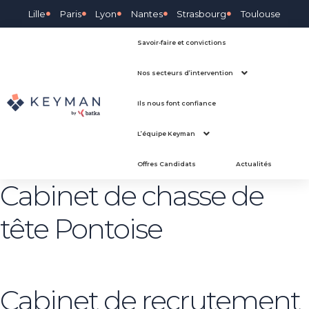
Lille
Paris
Lyon
Nantes
Strasbourg
Toulouse
Savoir-faire et convictions
Nos secteurs d’intervention
Ils nous font confiance
L’équipe Keyman
Offres Candidats
Actualités
Cabinet de chasse de
tête Pontoise
Cabinet de recrutement