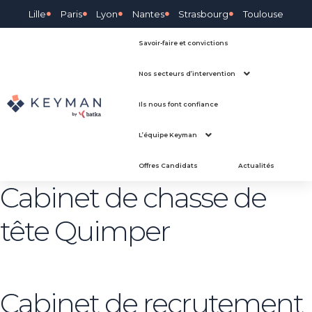
Lille
Paris
Lyon
Nantes
Strasbourg
Toulouse
Savoir-faire et convictions
Nos secteurs d’intervention
Ils nous font confiance
L’équipe Keyman
Offres Candidats
Actualités
Cabinet de chasse de
tête Quimper
Cabinet de recrutement