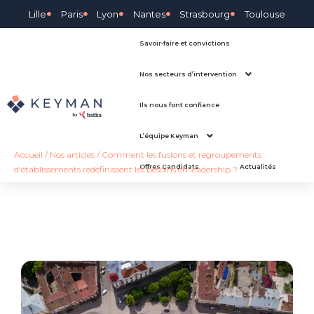
Lille
Paris
Lyon
Nantes
Strasbourg
Toulouse
Savoir-faire et convictions
Nos secteurs d’intervention
Ils nous font confiance
L’équipe Keyman
Accueil
/
Nos articles
/
Comment les fusions et regroupements
Offres Candidats
Actualités
d'établissements redéfinissent les besoins en leadership ?