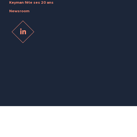
Keyman fête ses 20 ans
Newsroom
© 2026 Keyman – Executive Search –
Politique de confidentialité et
gestion des données personnelles
–
Mentions légales