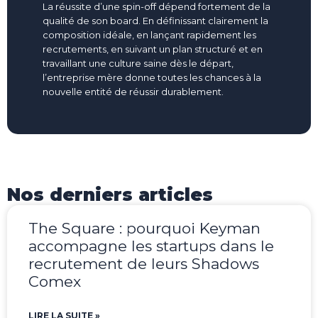
La réussite
d’une spin-off
dépend fortement de la
qualité de son
board
. En définissant clairement la
composition idéale, en lançant rapidement les
recrutements, en suivant un plan structuré et en
travaillant une culture saine dès le départ,
l’entreprise mère donne toutes les chances à la
nouvelle entité de réussir durablement.
Nos derniers articles
The Square : pourquoi Keyman
accompagne les startups dans le
recrutement de leurs Shadows
Comex
LIRE LA SUITE »