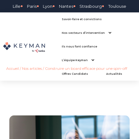
Lille
Paris
Lyon
Nantes
Strasbourg
Toulouse
Savoir-faire et convictions
Nos secteurs d’intervention
Ils nous font confiance
L’équipe Keyman
Accueil
/
Nos articles
/
Construire un board efficace pour une spin-off
Offres Candidats
Actualités