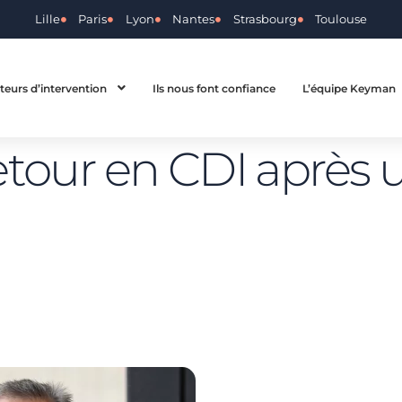
Lille
Paris
Lyon
Nantes
Strasbourg
Toulouse
teurs d’intervention
Ils nous font confiance
L’équipe Keyman
etour en CDI après 