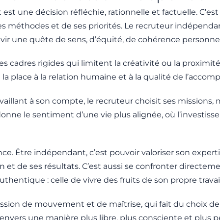
st une décision réfléchie, rationnelle et factuelle. C’est
ses méthodes et de ses priorités. Le recruteur indépenda
ouvir une quête de sens, d’équité, de cohérence personne
es cadres rigides qui limitent la créativité ou la proximité
a place à la relation humaine et à la qualité de l’acc
ravaillant à son compte, le recruteur choisit ses mission
 donne le sentiment d’une vie plus alignée, où l’investi
ce. Être indépendant, c’est pouvoir valoriser son expertis
 et de ses résultats. C’est aussi se confronter directem
uthentique : celle de vivre des fruits de son propre travail
ression de mouvement et de maîtrise, qui fait du choix d
nvers une manière plus libre, plus consciente et plus p