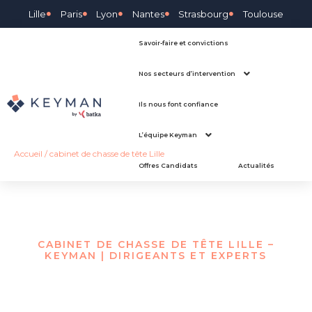
Lille
Paris
Lyon
Nantes
Strasbourg
Toulouse
Savoir-faire et convictions
Nos secteurs d’intervention
Ils nous font confiance
L’équipe Keyman
Accueil
/
cabinet de chasse de tête Lille
Offres Candidats
Actualités
CABINET DE CHASSE DE TÊTE LILLE –
KEYMAN | DIRIGEANTS ET EXPERTS